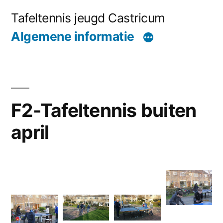
Naar
Tafeltennis jeugd Castricum
de
Algemene informatie
inhoud
springen
F2-Tafeltennis buiten
april